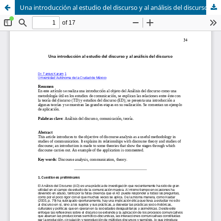
Una introducción al estudio del discurso y al análisis del discurso