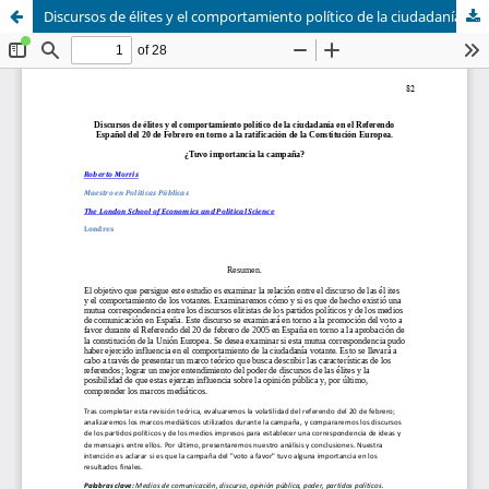
Discursos de élites y el comportamiento político de la ciudadanía en el Referendo Español del 20 de Febrero en torno a la ratificación de la Constitución Europea. ¿Tuvo importancia la campaña?