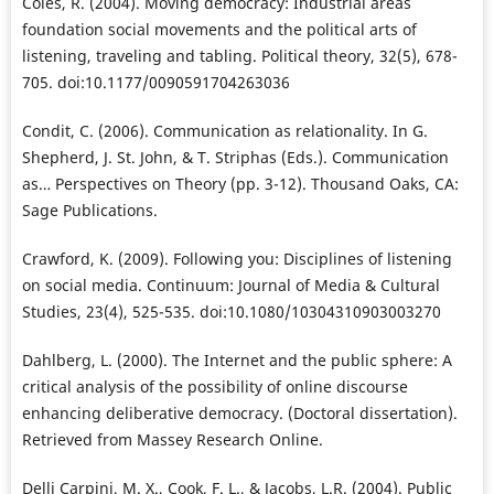
Coles, R. (2004). Moving democracy: Industrial areas
foundation social movements and the political arts of
listening, traveling and tabling. Political theory, 32(5), 678-
705. doi:10.1177/0090591704263036
Condit, C. (2006). Communication as relationality. In G.
Shepherd, J. St. John, & T. Striphas (Eds.). Communication
as… Perspectives on Theory (pp. 3-12). Thousand Oaks, CA:
Sage Publications.
Crawford, K. (2009). Following you: Disciplines of listening
on social media. Continuum: Journal of Media & Cultural
Studies, 23(4), 525-535. doi:10.1080/10304310903003270
Dahlberg, L. (2000). The Internet and the public sphere: A
critical analysis of the possibility of online discourse
enhancing deliberative democracy. (Doctoral dissertation).
Retrieved from Massey Research Online.
Delli Carpini, M. X., Cook, F. L., & Jacobs, L.R. (2004). Public