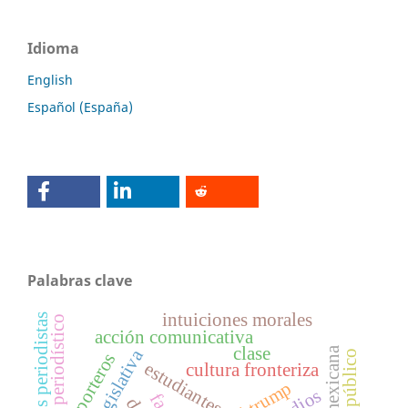
Idioma
English
Español (España)
Palabras clave
intuiciones morales
salario de los periodistas
campo periodístico
acción comunicativa
clase
reporteros
estudiantes
cultura fronteriza