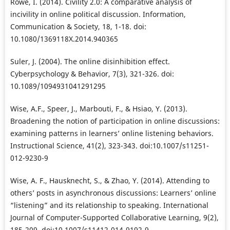
Rowe, I. (2014). Civility 2.0: A comparative analysis of
incivility in online political discussion. Information,
Communication & Society, 18, 1-18. doi:
10.1080/1369118X.2014.940365
Suler, J. (2004). The online disinhibition effect.
Cyberpsychology & Behavior, 7(3), 321-326. doi:
10.1089/1094931041291295
Wise, A.F., Speer, J., Marbouti, F., & Hsiao, Y. (2013).
Broadening the notion of participation in online discussions:
examining patterns in learners’ online listening behaviors.
Instructional Science, 41(2), 323-343. doi:10.1007/s11251-
012-9230-9
Wise, A. F., Hausknecht, S., & Zhao, Y. (2014). Attending to
others’ posts in asynchronous discussions: Learners’ online
“listening” and its relationship to speaking. International
Journal of Computer-Supported Collaborative Learning, 9(2),
185-209. doi:10.1007/s11412-014-9192-9