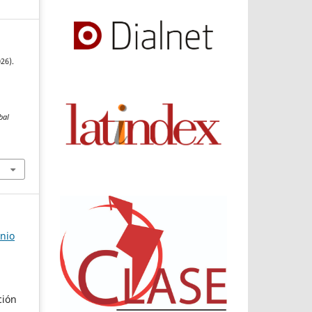
26).
bal
unio
ción