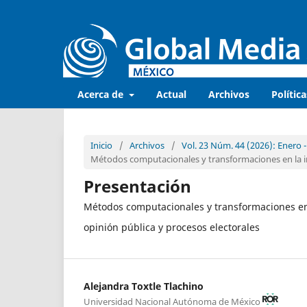
Acerca de
Actual
Archivos
Política
Inicio
/
Archivos
/
Vol. 23 Núm. 44 (2026): Enero -
Métodos computacionales y transformaciones en la in
Presentación
Métodos computacionales y transformaciones en l
opinión pública y procesos electorales
Alejandra Toxtle Tlachino
Universidad Nacional Autónoma de México