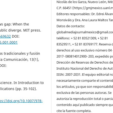
Nicolás de los Garza, Nuevo León, Mé
C.P. 66451 (https://gmjmexico.uanl.m
Editores responsables: Dr. Edrei Álvar
Monsiváis y Dra. Ana Laura Maltos Ta
ews gap: When the
Datos de contacto:
blic diverge. MIT press.
globalmediajournalmexico@gmail.co
=569632
DOI:
teléfono: + 52 81 83521309, + 52 81
5.001.0001
83529511, + 52 81 83769177. Reserva 
derechos al uso exclusivo número 04 
os tradicionales y fusión
2017- 080814012900- 203, expedido po
la Comunicación, 13(1),
Dirección de Reservas de Derechos de
DOI:
Instituto Nacional del Derecho de Aut
ISSN: 2007-2031. El equipo editorial n
necesariamente comparte el conteni
science. In Introduction to
los artículos, ya que son responsabili
ications (pp. 35-102).
exclusiva de las personas autoras. Se
autoriza la reproducción total o parcia
ps://doi.org/10.1007/978-
contenido aquí publicado siempre qu
cite la fuente completa.