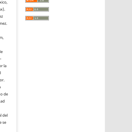
xico,
x).
ez
mez.
m,
de
–
r la
l
or.
o
do de
dad
l del
e se