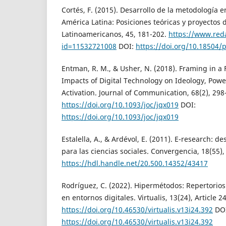
Cortés, F. (2015). Desarrollo de la metodología e
América Latina: Posiciones teóricas y proyectos d
Latinoamericanos, 45, 181-202.
https://www.reda
id=11532721008
DOI:
https://doi.org/10.18504/
Entman, R. M., & Usher, N. (2018). Framing in a
Impacts of Digital Technology on Ideology, Pow
Activation. Journal of Communication, 68(2), 298
https://doi.org/10.1093/joc/jqx019
DOI:
https://doi.org/10.1093/joc/jqx019
Estalella, A., & Ardévol, E. (2011). E-research: d
para las ciencias sociales. Convergencia, 18(55),
https://hdl.handle.net/20.500.14352/43417
Rodríguez, C. (2022). Hipermétodos: Repertorios 
en entornos digitales. Virtualis, 13(24), Article 24
https://doi.org/10.46530/virtualis.v13i24.392
DOI
https://doi.org/10.46530/virtualis.v13i24.392