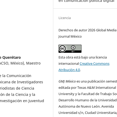
en comunicación política digital
Licencia
Derechos de autor 2026 Global Media
Journal México
e Querétaro
Esta obra está bajo una licencia
LACSO, México), Maestro
internacional
Creative Commons
Atribución 4.0
.
de la Comunicación
GMJ México
es una publicación semest
xicana de Investigadores
editada por Texas A&M International
iodistas de Ciencia
University y la Facultad de Trabajo Soc
n de la Ciencia y la
Desarrollo Humano de la Universidad
Investigación en Juventud
Autónoma de Nuevo León. Avenida
Universidad s/n, Ciudad Universitaria