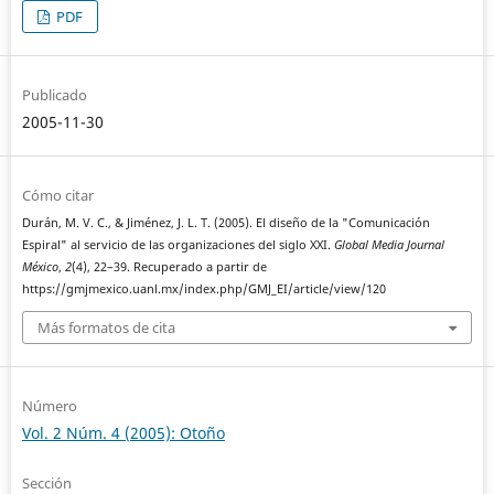
PDF
Publicado
2005-11-30
Cómo citar
Durán, M. V. C., & Jiménez, J. L. T. (2005). El diseño de la "Comunicación
Espiral" al servicio de las organizaciones del siglo XXI.
Global Media Journal
México
,
2
(4), 22–39. Recuperado a partir de
https://gmjmexico.uanl.mx/index.php/GMJ_EI/article/view/120
Más formatos de cita
Número
Vol. 2 Núm. 4 (2005): Otoño
Sección