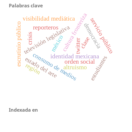
Palabras clave
cultura fronteriza
visibilidad mediática
servicio público
escrutinio público
democracia
televisión legislativa
reporteros
crisis
méxico
clase
twitter
consumo de medios
identidad mexicana
estudiantes
estado del arte
orden social
región
altruismo
Indexada en