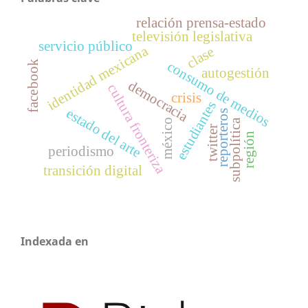
relación prensa-estado
televisión legislativa
servicio público
identidad mexicana
clase
consumo de medios
facebook
autogestión
democracia
cultura fronteriza
crisis
estudiantes
estado del arte
reporteros
subpolítica
méxico
twitter
región
periodismo
transición digital
Indexada en