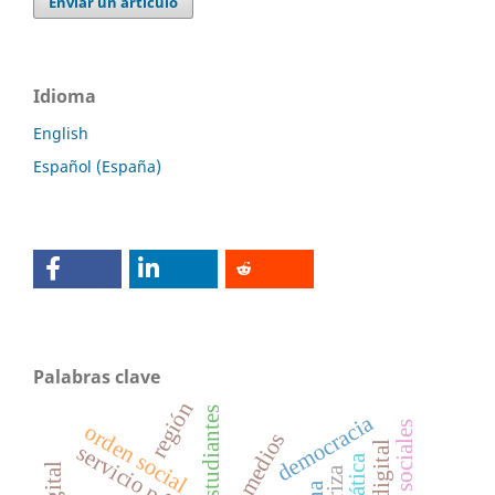
Enviar un artículo
Idioma
English
Español (España)
Palabras clave
región
estudiantes
democracia
orden social
servicio público