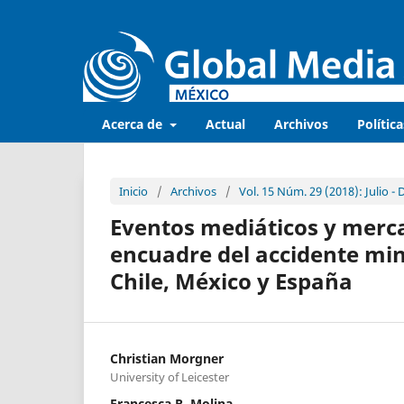
Acerca de
Actual
Archivos
Política
Inicio
/
Archivos
/
Vol. 15 Núm. 29 (2018): Julio -
Eventos mediáticos y merca
encuadre del accidente min
Chile, México y España
Christian Morgner
University of Leicester
Francesca R. Molina