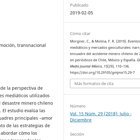
Publicado
2019-02-05
Cómo citar
Morgner, C., & Molina, F. R. (2019). Evento
moción, transnacional
mediáticos y mercados geoculturales: narr
encuadre del accidente minero chileno de 
en periódicos de Chile, México y España.
G
Media Journal México
,
15
(29), 110–136.
https://doi.org/10.29105/gmjmx15.29-7
Más formatos de cita
de la perspectiva de
es mediáticos utilizados
l desastre minero chileno
Número
 El estudio evalúa las
Vol. 15 Núm. 29 (2018): Julio -
cuadres principales –amor
Diciembre
to de las estrategias de
 abordar cómo los
Sección