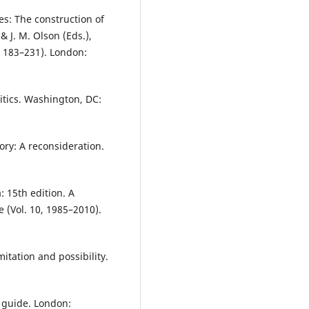
oes: The construction of
 J. M. Olson (Eds.),
. 183–231). London:
itics. Washington, DC:
tory: A reconsideration.
: 15th edition. A
e (Vol. 10, 1985–2010).
mitation and possibility.
 guide. London: