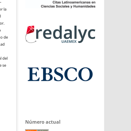
–
r la
l
or.
o
do de
dad
l del
e se
Número actual