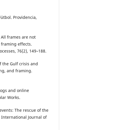
útbol. Providencia,
. All frames are not
 framing effects.
cesses, 76(2), 149–188.
 the Gulf crisis and
ing, and framing.
logs and online
olar Works.
events: The rescue of the
 International Journal of