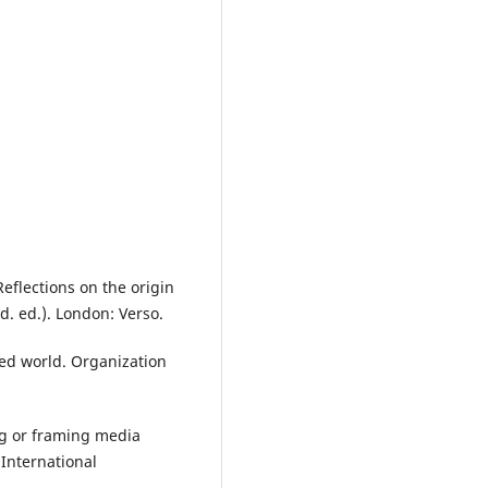
eflections on the origin
. ed.). London: Verso.
zed world. Organization
ming or framing media
 International