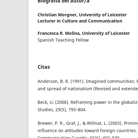
Biografía del autor/a
Christian Morgner,
University of Leicester
Lecturer in Culture and Communication
Francesca R. Molina,
University of Leicester
Spanish Teaching Fellow
Citas
Anderson, B. R. (1991). Imagined communities: R
and spread of nationalism (Revised and extended
Beck, U. (2008). Reframing power in the globali
Studies, 29(5), 793–804.
Brewer, P. R., Graf, J., & Willnat, L. (2003). Pri
influence on attitudes toward foreign countries.
Communication Gazette, 65(6), 493–508.