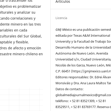
zar o trascender los
Artículos
objetivo es problematizar
turales y analizar su
Licencia
icando correlaciones y
idente minero en las tres
GMJ México
es una publicación semest
variables en cada
editada por Texas A&M International
culturales del Sur Global,
University y la Facultad de Trabajo Soc
table y flexible.
Desarrollo Humano de la Universidad
dres de afecto y emoción
Autónoma de Nuevo León. Avenida
desastre minero chileno en
Universidad s/n, Ciudad Universitaria
Nicolás de los Garza, Nuevo León, Mé
C.P. 66451 (https://gmjmexico.uanl.m
Editores responsables: Dr. Edrei Álvar
Monsiváis y Dra. Ana Laura Maltos Ta
Datos de contacto:
globalmediajournalmexico@gmail.co
teléfono: + 52 81 83521309, + 52 81
83529511, + 52 81 83769177. Reserva 