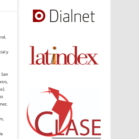
ral,
ial y
, San
xico,
x).
ez
mez.
m,
de