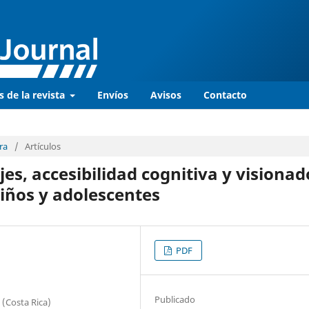
s de la revista
Envíos
Avisos
Contacto
ra
/
Artículos
s, accesibilidad cognitiva y visionad
niños y adolescentes
PDF
Publicado
 (Costa Rica)