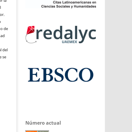
r la
l
or.
o
do de
dad
l del
e se
Número actual