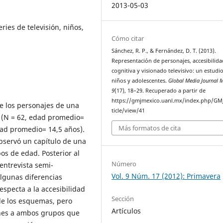
2013-05-03
ries de televisión, niños,
Cómo citar
Sánchez, R. P., & Fernández, D. T. (2013).
Representación de personajes, accesibilida
cognitiva y visionado televisivo: un estudi
niños y adolescentes.
Global Media Journal 
9
(17), 18–29. Recuperado a partir de
https://gmjmexico.uanl.mx/index.php/GMJ
de los personajes de una
ticle/view/41
s (N = 62, edad promedio=
Más formatos de cita
dad promedio= 14,5 años).
observó un capítulo de una
pos de edad. Posterior al
Número
 entrevista semi-
Vol. 9 Núm. 17 (2012): Primavera
algunas diferencias
especta a la accesibilidad
Sección
de los esquemas, pero
Artículos
nes a ambos grupos que