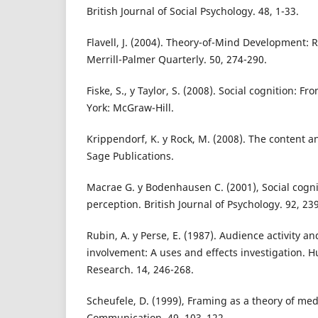
British Journal of Social Psychology. 48, 1-33.
Flavell, J. (2004). Theory-of-Mind Development: 
Merrill-Palmer Quarterly. 50, 274-290.
Fiske, S., y Taylor, S. (2008). Social cognition: F
York: McGraw-Hill.
Krippendorf, K. y Rock, M. (2008). The content an
Sage Publications.
Macrae G. y Bodenhausen C. (2001), Social cogni
perception. British Journal of Psychology. 92, 23
Rubin, A. y Perse, E. (1987). Audience activity a
involvement: A uses and effects investigation
Research. 14, 246-268.
Scheufele, D. (1999), Framing as a theory of medi
Communication. 49, 103–122.