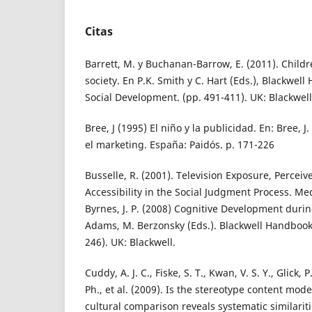
Citas
Barrett, M. y Buchanan-Barrow, E. (2011). Child
society. En P.K. Smith y C. Hart (Eds.), Blackwel
Social Development. (pp. 491-411). UK: Blackwell
Bree, J (1995) El niño y la publicidad. En: Bree, J
el marketing. España: Paidós. p. 171-226
Busselle, R. (2001). Television Exposure, Percei
Accessibility in the Social Judgment Process. Me
Byrnes, J. P. (2008) Cognitive Development duri
Adams, M. Berzonsky (Eds.). Blackwell Handbook
246). UK: Blackwell.
Cuddy, A. J. C., Fiske, S. T., Kwan, V. S. Y., Glick, 
Ph., et al. (2009). Is the stereotype content mod
cultural comparison reveals systematic similarit