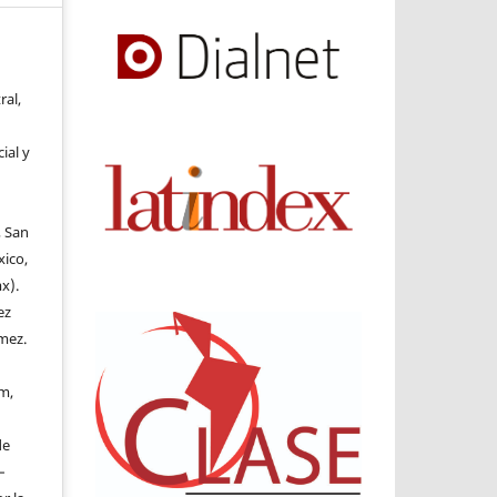
ral,
ial y
, San
xico,
x).
ez
mez.
m,
de
–