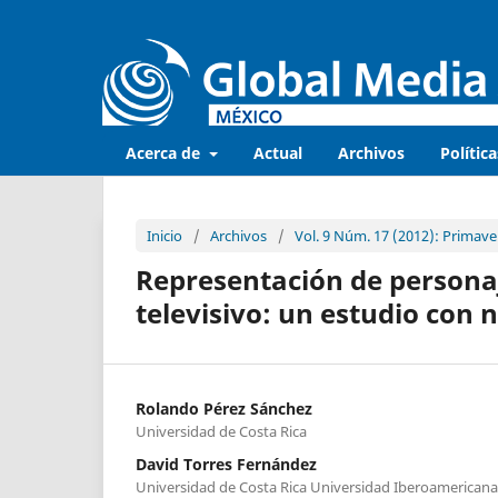
Acerca de
Actual
Archivos
Política
Inicio
/
Archivos
/
Vol. 9 Núm. 17 (2012): Primave
Representación de personaje
televisivo: un estudio con 
Rolando Pérez Sánchez
Universidad de Costa Rica
David Torres Fernández
Universidad de Costa Rica Universidad Iberoamericana