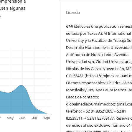
comprensión e
scuten algunas
Licencia
.
GMJ México
es una publicación semest
editada por Texas A&M International
University y la Facultad de Trabajo Soc
Desarrollo Humano de la Universidad
Autónoma de Nuevo León. Avenida
Universidad s/n, Ciudad Universitaria
Nicolás de los Garza, Nuevo León, Mé
C.P. 66451 (https://gmjmexico.uanl.m
Editores responsables: Dr. Edrei Álvar
Monsiváis y Dra. Ana Laura Maltos Ta
Datos de contacto:
globalmediajournalmexico@gmail.co
teléfono: + 52 81 83521309, + 52 81
83529511, + 52 81 83769177. Reserva 
derechos al uso exclusivo número 04 