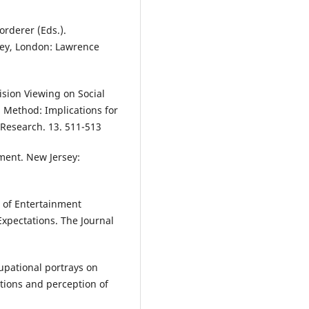
Vorderer (Eds.).
ey, London: Lawrence
ision Viewing on Social
n Method: Implications for
Research. 13. 511-513
pment. New Jersey:
s of Entertainment
Expectations. The Journal
ccupational portrays on
ations and perception of