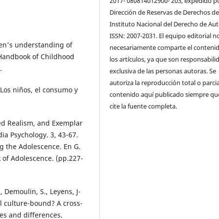
2017- 080814012900- 203, expedido po
Dirección de Reservas de Derechos de
Instituto Nacional del Derecho de Aut
ISSN: 2007-2031. El equipo editorial n
ren's understanding of
necesariamente comparte el conteni
l Handbook of Childhood
los artículos, ya que son responsabili
.
exclusiva de las personas autoras. Se
autoriza la reproducción total o parcia
. Los niños, el consumo y
contenido aquí publicado siempre qu
cite la fuente completa.
ved Realism, and Exemplar
dia Psychology. 3, 43-67.
ng the Adolescence. En G.
 of Adolescence. (pp.227-
P., Demoulin, S., Leyens, J-
el culture-bound? A cross-
ies and differences.