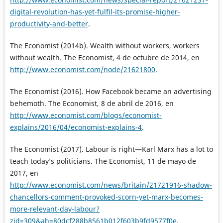
digital-revolution-has-yet-fulfil-its-promise-higher-
productivity-and-better
.
The Economist (2014b). Wealth without workers, workers
without wealth. The Economist, 4 de octubre de 2014, en
http://www.economist.com/node/21621800
.
The Economist (2016). How Facebook became an advertising
behemoth. The Economist, 8 de abril de 2016, en
http://www.economist.com/blogs/economist-
explains/2016/04/economist-explains-4
.
The Economist (2017). Labour is right—Karl Marx has a lot to
teach today’s politicians. The Economist, 11 de mayo de
2017, en
http://www.economist.com/news/britain/21721916-shadow-
chancellors-comment-provoked-scorn-yet-marx-becomes-
more-relevant-day-labour?
zid=309&ah=80dcf288b8561b012f603b9fd9577f0e
.