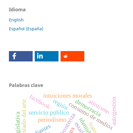
Idioma
English
Español (España)
Palabras clave
intuiciones morales
facebook
autogestión
región
democracia
altruismo
estado del arte
consumo de medios
servicio público
cultura fronteriza
periodismo
estudiantes