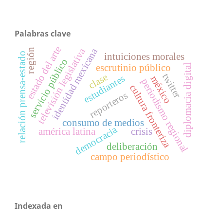
Palabras clave
estado del arte
televisión legislativa
identidad mexicana
región
relación prensa-estado
intuiciones morales
servicio público
escrutinio público
diplomacia digital
twitter
clase
estudiantes
méxico
periodismo regional
cultura fronteriza
reporteros
consumo de medios
democracia
américa latina
crisis
deliberación
campo periodístico
Indexada en