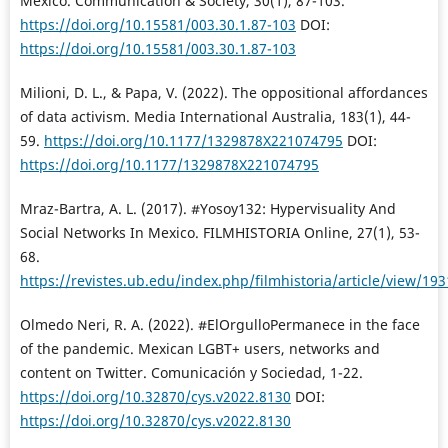
Mexico. Communication & Society, 30(1), 87-103.
https://doi.org/10.15581/003.30.1.87-103
DOI:
https://doi.org/10.15581/003.30.1.87-103
Milioni, D. L., & Papa, V. (2022). The oppositional affordances
of data activism. Media International Australia, 183(1), 44-
59.
https://doi.org/10.1177/1329878X221074795
DOI:
https://doi.org/10.1177/1329878X221074795
Mraz-Bartra, A. L. (2017). #Yosoy132: Hypervisuality And
Social Networks In Mexico. FILMHISTORIA Online, 27(1), 53-
68.
https://revistes.ub.edu/index.php/filmhistoria/article/view/19
Olmedo Neri, R. A. (2022). #ElOrgulloPermanece in the face
of the pandemic. Mexican LGBT+ users, networks and
content on Twitter. Comunicación y Sociedad, 1-22.
https://doi.org/10.32870/cys.v2022.8130
DOI:
https://doi.org/10.32870/cys.v2022.8130