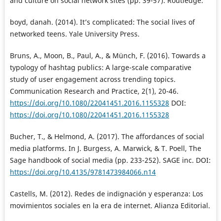
and culture on social network sites (pp. 39-57). Routledge.
boyd, danah. (2014). It’s complicated: The social lives of
networked teens. Yale University Press.
Bruns, A., Moon, B., Paul, A., & Münch, F. (2016). Towards a
typology of hashtag publics: A large-scale comparative
study of user engagement across trending topics.
Communication Research and Practice, 2(1), 20-46.
https://doi.org/10.1080/22041451.2016.1155328
DOI:
https://doi.org/10.1080/22041451.2016.1155328
Bucher, T., & Helmond, A. (2017). The affordances of social
media platforms. In J. Burgess, A. Marwick, & T. Poell, The
Sage handbook of social media (pp. 233-252). SAGE inc. DOI:
https://doi.org/10.4135/9781473984066.n14
Castells, M. (2012). Redes de indignación y esperanza: Los
movimientos sociales en la era de internet. Alianza Editorial.