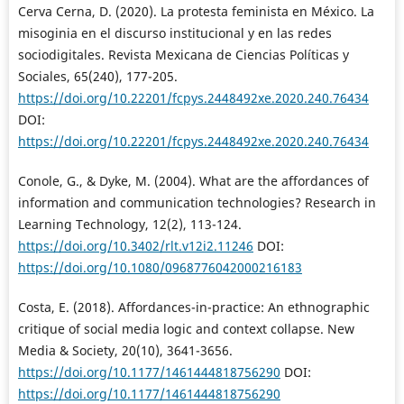
Cerva Cerna, D. (2020). La protesta feminista en México. La
misoginia en el discurso institucional y en las redes
sociodigitales. Revista Mexicana de Ciencias Políticas y
Sociales, 65(240), 177-205.
https://doi.org/10.22201/fcpys.2448492xe.2020.240.76434
DOI:
https://doi.org/10.22201/fcpys.2448492xe.2020.240.76434
Conole, G., & Dyke, M. (2004). What are the affordances of
information and communication technologies? Research in
Learning Technology, 12(2), 113-124.
https://doi.org/10.3402/rlt.v12i2.11246
DOI:
https://doi.org/10.1080/0968776042000216183
Costa, E. (2018). Affordances-in-practice: An ethnographic
critique of social media logic and context collapse. New
Media & Society, 20(10), 3641-3656.
https://doi.org/10.1177/1461444818756290
DOI:
https://doi.org/10.1177/1461444818756290