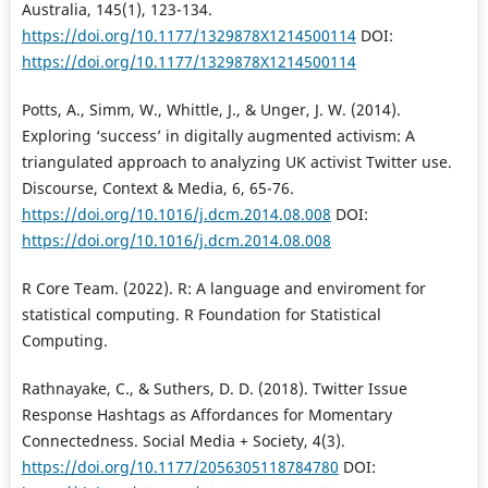
Australia, 145(1), 123-134.
https://doi.org/10.1177/1329878X1214500114
DOI:
https://doi.org/10.1177/1329878X1214500114
Potts, A., Simm, W., Whittle, J., & Unger, J. W. (2014).
Exploring ‘success’ in digitally augmented activism: A
triangulated approach to analyzing UK activist Twitter use.
Discourse, Context & Media, 6, 65-76.
https://doi.org/10.1016/j.dcm.2014.08.008
DOI:
https://doi.org/10.1016/j.dcm.2014.08.008
R Core Team. (2022). R: A language and enviroment for
statistical computing. R Foundation for Statistical
Computing.
Rathnayake, C., & Suthers, D. D. (2018). Twitter Issue
Response Hashtags as Affordances for Momentary
Connectedness. Social Media + Society, 4(3).
https://doi.org/10.1177/2056305118784780
DOI: