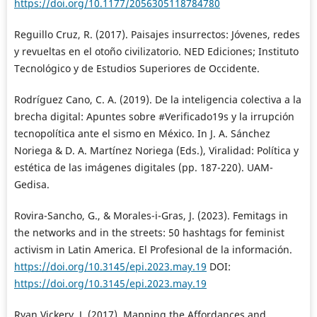
https://doi.org/10.1177/2056305118784780
Reguillo Cruz, R. (2017). Paisajes insurrectos: Jóvenes, redes
y revueltas en el otoño civilizatorio. NED Ediciones; Instituto
Tecnológico y de Estudios Superiores de Occidente.
Rodríguez Cano, C. A. (2019). De la inteligencia colectiva a la
brecha digital: Apuntes sobre #Verificado19s y la irrupción
tecnopolítica ante el sismo en México. In J. A. Sánchez
Noriega & D. A. Martínez Noriega (Eds.), Viralidad: Política y
estética de las imágenes digitales (pp. 187-220). UAM-
Gedisa.
Rovira-Sancho, G., & Morales-i-Gras, J. (2023). Femitags in
the networks and in the streets: 50 hashtags for feminist
activism in Latin America. El Profesional de la información.
https://doi.org/10.3145/epi.2023.may.19
DOI:
https://doi.org/10.3145/epi.2023.may.19
Ryan Vickery, J. (2017). Mapping the Affordances and