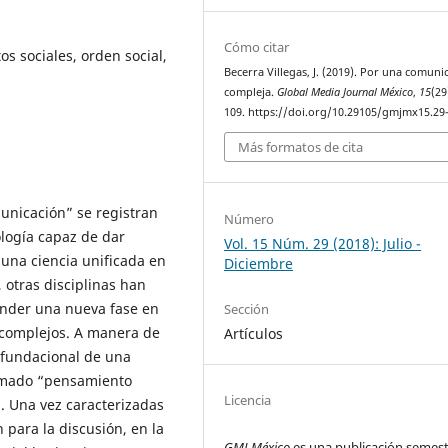
Cómo citar
os sociales, orden social,
Becerra Villegas, J. (2019). Por una comuni
compleja.
Global Media Journal México
,
15
(29
109. https://doi.org/10.29105/gmjmx15.29
Más formatos de cita
municación” se registran
Número
ología capaz de dar
Vol. 15 Núm. 29 (2018): Julio -
 una ciencia unificada en
Diciembre
 otras disciplinas han
nder una nueva fase en
Sección
complejos. A manera de
Artículos
 fundacional de una
lamado “pensamiento
Licencia
s. Una vez caracterizadas
 para la discusión, en la
GMJ México
es una publicación semest