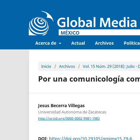
Acerca de
Actual
Archivos
Política
Inicio
/
Archivos
/
Vol. 15 Núm. 29 (2018): Julio -
Por una comunicología com
Jesus Becerra Villegas
Universidad Autonoma de Zacatecas
http://orcid.org/0000-0002-9981-1983
DOI:
https://doi.org/10.29105/gmjmx15.29-6