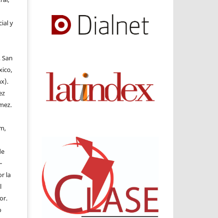
ial y
, San
xico,
x).
ez
mez.
m,
de
–
r la
l
or.
o