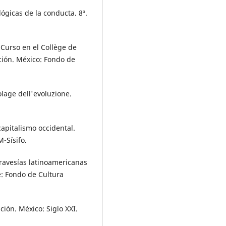
lógicas de la conducta. 8ª.
 Curso en el Collège de
ición. México: Fondo de
colage dell'evoluzione.
 capitalismo occidental.
M-Sísifo.
 Travesías latinoamericanas
e: Fondo de Cultura
ción. México: Siglo XXI.