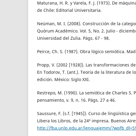
Maturana, H. R. y Varela, F. J. (1973). De máquin
de Chile: Editorial Universitaria.
Neüman, M. I. (2008). Construcción de la categor
Quórum Académico. Vol. 5, No. 2. Julio - diciemb
Universidad del Zulia. Págs. 67 - 98.
Peirce, Ch. S. (1987). Obra lógico semiótica. Mad
Propp, V. (2002 [1928]). Las transformaciones de
En Todorov, T. (ant.). Teoría de la literatura de l
edición. México: Siglo XXI.
Restrepo, M. (1990). La semiótica de Charles S. P
pensamiento, v. 9, n. 16. Págs. 27 a 46.
Saussure, F. (s.f. [1945]). Curso de lingüística ge
Libera los Libros, de la 24ª impresa. Buenos Aire
http://fba.unlp.edu.ar/lenguajemm/?wpfb_dl=5