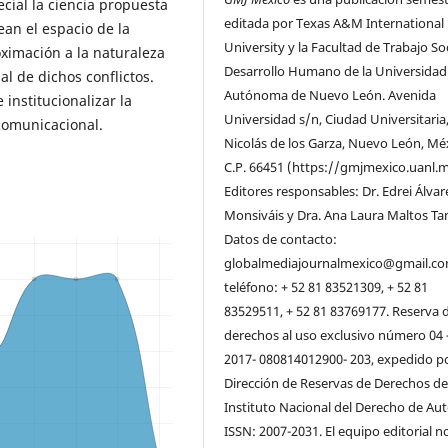
cial la ciencia propuesta
editada por Texas A&M International
ean el espacio de la
University y la Facultad de Trabajo Soc
ximación a la naturaleza
Desarrollo Humano de la Universidad
al de dichos conflictos.
Autónoma de Nuevo León. Avenida
 institucionalizar la
Universidad s/n, Ciudad Universitaria
comunicacional.
Nicolás de los Garza, Nuevo León, Mé
C.P. 66451 (https://gmjmexico.uanl.m
Editores responsables: Dr. Edrei Álvar
Monsiváis y Dra. Ana Laura Maltos Ta
Datos de contacto:
globalmediajournalmexico@gmail.co
teléfono: + 52 81 83521309, + 52 81
83529511, + 52 81 83769177. Reserva 
derechos al uso exclusivo número 04 
2017- 080814012900- 203, expedido po
Dirección de Reservas de Derechos de
Instituto Nacional del Derecho de Aut
ISSN: 2007-2031. El equipo editorial n