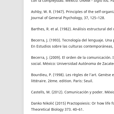
con la complejidad. México: UNAM - Siglo XXI. P
Ashby, W. R. (1947). Principles of the self-orga
Journal of General Psychology, 37, 125–128.
Barthes, R. et al. (1982). Análisis estructural del
Becerra, J. (1993). Tecnología del lenguaje. Un
En Estudios sobre las culturas contemporáneas, v
Becerra, J. (2009). El orden de la comunicación. 
social. México: Universidad Autónoma de Zacate
Bourdieu, P. (1998). Les règles de l’art. Genèse
littéraire. 2ème. edition. Paris: Seuil.
Castells, M. (2012). Comunicación y poder. Méxic
Danko Nikolić (2015) Practopoiesis: Or how life f
Theoretical Biology 373. 40–61.