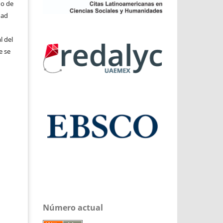
do de
dad
l del
e se
Número actual