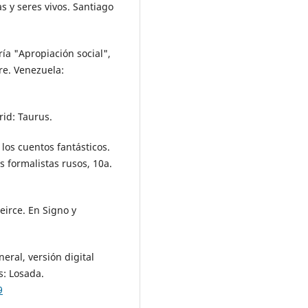
as y seres vivos. Santiago
ía "Apropiación social",
re. Venezuela:
rid: Taurus.
 los cuentos fantásticos.
os formalistas rusos, 10a.
eirce. En Signo y
neral, versión digital
s: Losada.
9