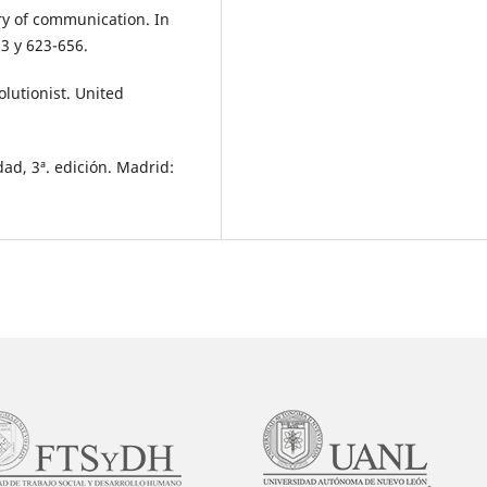
ry of communication. In
23 y 623-656.
olutionist. United
dad, 3ª. edición. Madrid: