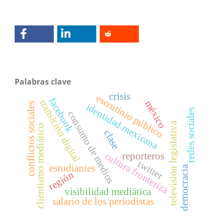
Palabras clave
crisis
escrutinio público
facebook
transición digital
méxico
conflictos sociales
identidad mexicana
redes sociales
consumo de medios
televisión legislativa
clientismo mediático
clase
cultura fronteriza
reporteros
twitter
estudiantes
democracia
región
visibilidad mediática
salario de los periodistas