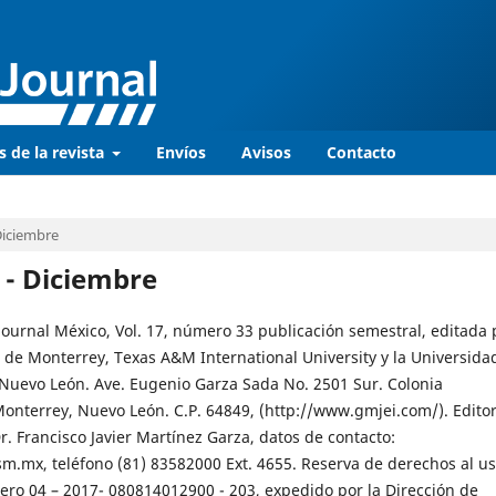
s de la revista
Envíos
Avisos
Contacto
 Diciembre
o - Diciembre
Journal México, Vol. 17, número 33 publicación semestral, editada 
 de Monterrey, Texas A&M International University y la Universida
uevo León. Ave. Eugenio Garza Sada No. 2501 Sur. Colonia
Monterrey, Nuevo León. C.P. 64849, (http://www.gmjei.com/). Edito
. Francisco Javier Martínez Garza, datos de contacto:
sm.mx, teléfono (81) 83582000 Ext. 4655. Reserva de derechos al u
ero 04 – 2017- 080814012900 - 203, expedido por la Dirección de