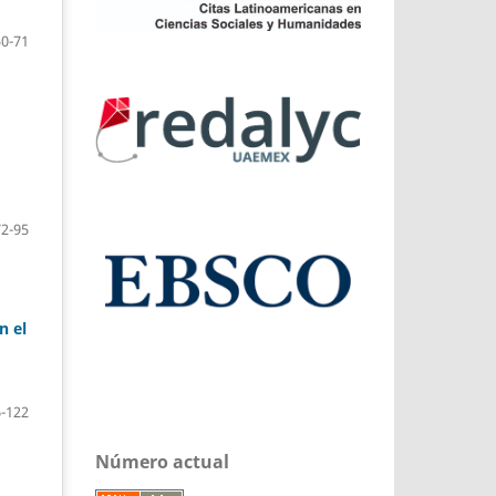
50-71
72-95
n el
-122
Número actual