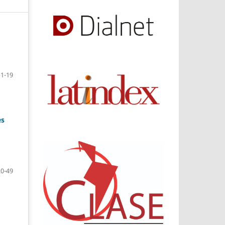
1-19
es
20-49